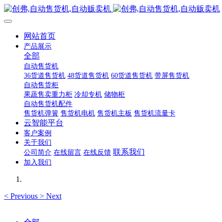
网站首页
产品展示
全部
自动售货机
36货道售货机
48货道售货机
60货道售货机
带屏售货机
自动售货柜
果蔬售卖重力柜
冷却专机
储物柜
自动售货机配件
售货机弹簧
售货机电机
售货机主板
售货机流量卡
云智能平台
客户案例
关于我们
联系我们
公司简介
在线留言
在线反馈
加入我们
<
Previous
>
Next