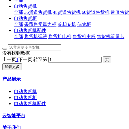
全部
自动售货机
全部
36货道售货机
48货道售货机
60货道售货机
带屏售货
自动售货柜
全部
果蔬售卖重力柜
冷却专机
储物柜
自动售货机配件
全部
售货机弹簧
售货机电机
售货机主板
售货机流量卡
没有找到数据
上一页
1
下一页
转至第
加载更多
产品展示
自动售货机
自动售货柜
自动售货机配件
云智能平台
关于我们